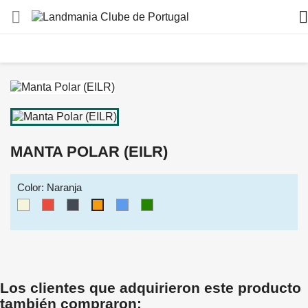


MANTA POLAR (EILR)
Color: Naranja
Beige
Rojo
Negro
Azul
Verde
Naranja
Los clientes que adquirieron este producto
también compraron: