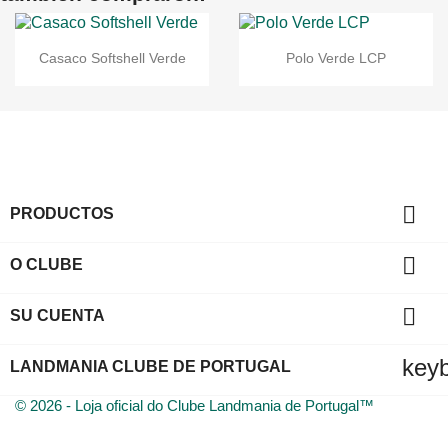
Casaco Softshell Verde
Polo Verde LCP

PRODUCTOS

O CLUBE

SU CUENTA
key
LANDMANIA CLUBE DE PORTUGAL
© 2026 - Loja oficial do Clube Landmania de Portugal™